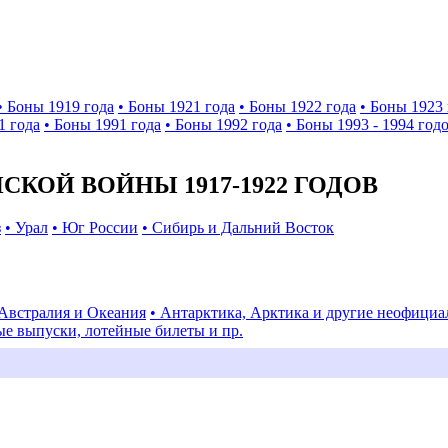
• Боны 1919 года
• Боны 1921 года
• Боны 1922 года
• Боны 1923 
1 года
• Боны 1991 года
• Боны 1992 года
• Боны 1993 - 1994 год
КОЙ ВОЙНЫ 1917-1922 ГОДОВ
з
• Урал
• Юг России
• Сибирь и Дальний Восток
 Австралия и Океания
• Антарктика, Арктика и другие неофици
ые выпуски, лотейные билеты и пр.