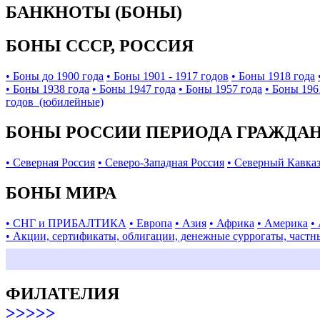
БАНКНОТЫ (БОНЫ)
БОНЫ СССР, РОССИЯ
• Боны до 1900 года
• Боны 1901 - 1917 годов
• Боны 1918 года
• Боны 1938 года
• Боны 1947 года
• Боны 1957 года
• Боны 196
годов (юбилейные)
БОНЫ РОССИИ ПЕРИОДА ГРАЖДАНС
• Северная Россия
• Северо-Западная Россия
• Северный Кавка
БОНЫ МИРА
• СНГ и ПРИБАЛТИКА
• Европа
• Азия
• Африка
• Америка
•
• Акции, сертификаты, облигации, денежные суррогаты, частн
ФИЛАТЕЛИЯ
>>>>>