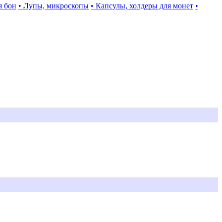
я бон
• Лупы, микроскопы
• Капсулы, холдеры для монет
•