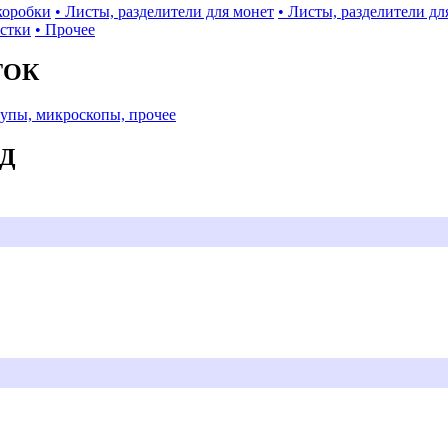
коробки
• Листы, разделители для монет
• Листы, разделители дл
истки
• Прочее
ТОК
Лупы, микроскопы, прочее
АД