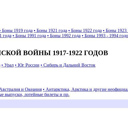
• Боны 1919 года
• Боны 1921 года
• Боны 1922 года
• Боны 1923 
1 года
• Боны 1991 года
• Боны 1992 года
• Боны 1993 - 1994 год
КОЙ ВОЙНЫ 1917-1922 ГОДОВ
з
• Урал
• Юг России
• Сибирь и Дальний Восток
 Австралия и Океания
• Антарктика, Арктика и другие неофици
ые выпуски, лотейные билеты и пр.