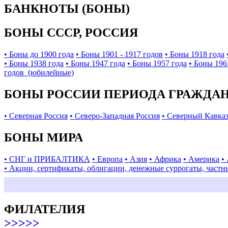
БАНКНОТЫ (БОНЫ)
БОНЫ СССР, РОССИЯ
• Боны до 1900 года
• Боны 1901 - 1917 годов
• Боны 1918 года
• Боны 1938 года
• Боны 1947 года
• Боны 1957 года
• Боны 196
годов (юбилейные)
БОНЫ РОССИИ ПЕРИОДА ГРАЖДАНС
• Северная Россия
• Северо-Западная Россия
• Северный Кавка
БОНЫ МИРА
• СНГ и ПРИБАЛТИКА
• Европа
• Азия
• Африка
• Америка
•
• Акции, сертификаты, облигации, денежные суррогаты, частн
ФИЛАТЕЛИЯ
>>>>>