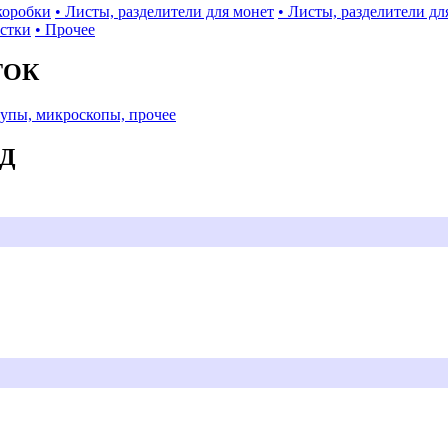
коробки
• Листы, разделители для монет
• Листы, разделители дл
истки
• Прочее
ТОК
Лупы, микроскопы, прочее
АД