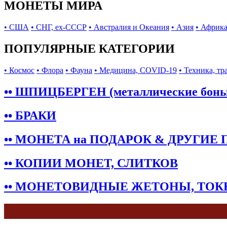
МОНЕТЫ МИРА
• США
• СНГ, ex-СССР
• Австралия и Океания
• Азия
• Африк
ПОПУЛЯРНЫЕ КАТЕГОРИИ
• Космос
• Флора
• Фауна
• Медицина, COVID-19
• Техника, тр
•• ШПИЦБЕРГЕН (металлические бон
•• БРАКИ
•• МОНЕТА на ПОДАРОК & ДРУГИЕ
•• КОПИИ МОНЕТ, СЛИТКОВ
•• МОНЕТОВИДНЫЕ ЖЕТОНЫ, ТО