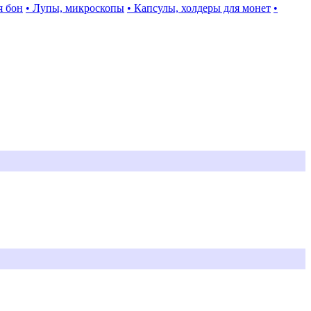
я бон
• Лупы, микроскопы
• Капсулы, холдеры для монет
•