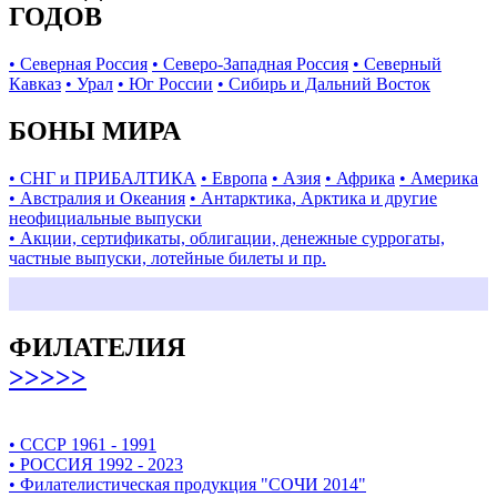
ГОДОВ
• Северная Россия
• Северо-Западная Россия
• Северный
Кавказ
• Урал
• Юг России
• Сибирь и Дальний Восток
БОНЫ МИРА
• СНГ и ПРИБАЛТИКА
• Европа
• Азия
• Африка
• Америка
• Австралия и Океания
• Антарктика, Арктика и другие
неофициальные выпуски
• Акции, сертификаты, облигации, денежные суррогаты,
частные выпуски, лотейные билеты и пр.
ФИЛАТЕЛИЯ
>>>>>
• СССР 1961 - 1991
• РОССИЯ 1992 - 2023
• Филателистическая продукция "СОЧИ 2014"