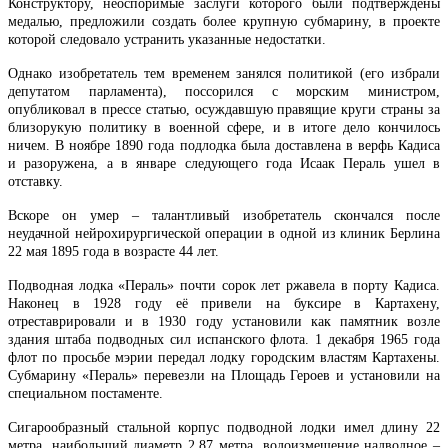
Конструктору, неоспоримые заслуги которого были подтверждены
медалью, предложили создать более крупную субмарину, в проекте
которой следовало устранить указанные недостатки.
Однако изобретатель тем временем занялся политикой (его избрали
депутатом парламента), поссорился с морским министром,
опубликовал в прессе статью, осуждавшую правящие круги страны за
близорукую политику в военной сфере, и в итоге дело кончилось
ничем. В ноябре 1890 года подлодка была доставлена в верфь Кадиса
и разоружена, а в январе следующего года Исаак Пераль ушел в
отставку.
Вскоре он умер – талантливый изобретатель скончался после
неудачной нейрохирургической операции в одной из клиник Берлина
22 мая 1895 года в возрасте 44 лет.
Подводная лодка «Пераль» почти сорок лет ржавела в порту Кадиса.
Наконец в 1928 году её привели на буксире в Картахену,
отреставрировали и в 1930 году установили как памятник возле
здания штаба подводных сил испанского флота. 1 декабря 1965 года
флот по просьбе мэрии передал лодку городским властям Картахены.
Субмарину «Пераль» перевезли на Площадь Героев и установили на
специальном постаменте.
Сигарообразный стальной корпус подводной лодки имел длину 22
метра, наибольший диаметр 2,87 метра, водоизмещение надводное –