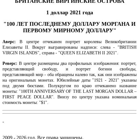
БРИТАНСКИЕ ВИРГИНСКИЕ ОСТРОВА
1 доллар 2021 года
"100 ЛЕТ ПОСЛЕДНЕМУ ДОЛЛАРУ МОРГАНА И
ПЕРВОМУ МИРНОМУ ДОЛЛАРУ"
Аверс:
В центре отчеканен портрет королевы Великобритании
Елизаветы II. Вокруг выгравированы надписи: слева - "BRITISH
VIRGIN ISLANDS", справа - "QUEEN ELIZABETH II 2021".
Реверс:
В центре размещены
два профильных изображения: портрет,
представляющий свободу, и портрет богини свободы,
представляющий мир - оба обращены налево так, как они изображены
на оригинальных монетах. Юбилейные даты "1921 - 2021" указаны
под двумя бюстами. Полукругом по краю отчеканено название
монеты: "100TH ANNIVERSARY OF THE LAST MORGAN DOLLAR –
FIRST PEACE DOLLAR". Внизу по центру указана номинальная
стоимость монеты: "$1".
-
2009 - 2026 год. Все права защищены.