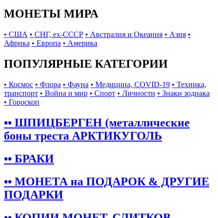
МОНЕТЫ МИРА
• США
• СНГ, ex-СССР
• Австралия и Океания
• Азия
•
Африка
• Европа
• Америка
ПОПУЛЯРНЫЕ КАТЕГОРИИ
• Космос
• Флора
• Фауна
• Медицина, COVID-19
• Техника,
транспорт
• Война и мир
• Спорт
• Личности
• Знаки зодиака
• Гороскоп
•• ШПИЦБЕРГЕН (металлические
боны треста АРКТИКУГОЛЬ
•• БРАКИ
•• МОНЕТА на ПОДАРОК & ДРУГИЕ
ПОДАРКИ
•• КОПИИ МОНЕТ, СЛИТКОВ