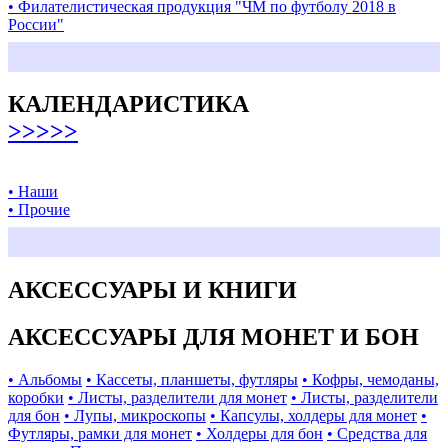
• Филателистическая продукция "ЧМ по футболу 2018 в
России"
КАЛЕНДАРИСТИКА
>>>>>
• Наши
• Прочие
АКСЕССУАРЫ И КНИГИ
АКСЕССУАРЫ ДЛЯ МОНЕТ И БОН
• Альбомы
• Кассеты, планшеты, футляры
• Кофры, чемоданы,
коробки
• Листы, разделители для монет
• Листы, разделители
для бон
• Лупы, микроскопы
• Капсулы, холдеры для монет
•
Футляры, рамки для монет
• Холдеры для бон
• Средства для