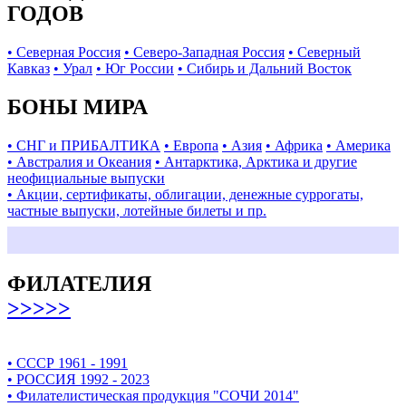
ГОДОВ
• Северная Россия
• Северо-Западная Россия
• Северный
Кавказ
• Урал
• Юг России
• Сибирь и Дальний Восток
БОНЫ МИРА
• СНГ и ПРИБАЛТИКА
• Европа
• Азия
• Африка
• Америка
• Австралия и Океания
• Антарктика, Арктика и другие
неофициальные выпуски
• Акции, сертификаты, облигации, денежные суррогаты,
частные выпуски, лотейные билеты и пр.
ФИЛАТЕЛИЯ
>>>>>
• СССР 1961 - 1991
• РОССИЯ 1992 - 2023
• Филателистическая продукция "СОЧИ 2014"