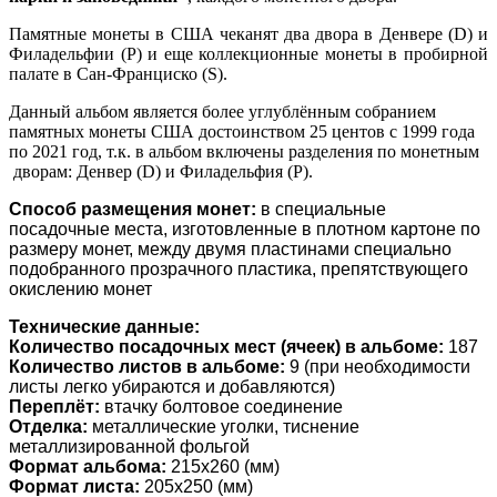
Памятные монеты в США чеканят два двора в Денвере (D) и
Филадельфии (P) и еще коллекционные монеты в пробирной
палате в Сан-Франциско (S).
Данный альбом является более углублённым собранием
памятных монеты США достоинством 25 центов с 1999 года
по 2021 год, т.к. в альбом включены разделения по монетным
дворам: Денвер (D) и Филадельфия (P).
Способ размещения монет:
в специальные
посадочные места, изготовленные в плотном картоне по
размеру монет, между двумя пластинами специально
подобранного прозрачного пластика, препятствующего
окислению монет
Технические данные:
Количество посадочных мест (ячеек) в альбоме:
187
Количество листов в альбоме:
9 (при необходимости
листы легко убираются и добавляются)
Переплёт:
втачку болтовое соединение
Отделка:
металлические уголки, тиснение
металлизированной фольгой
Формат альбома:
215х260 (мм)
Формат листа:
205х250 (мм)