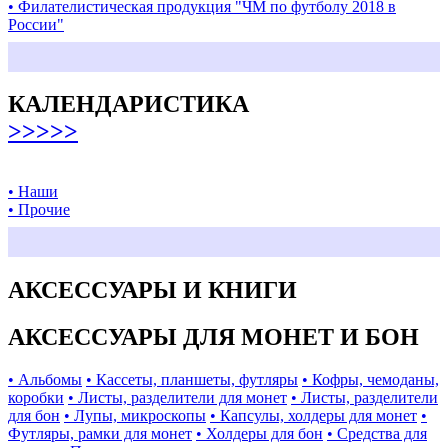
• Филателистическая продукция "ЧМ по футболу 2018 в
России"
КАЛЕНДАРИСТИКА
>>>>>
• Наши
• Прочие
АКСЕССУАРЫ И КНИГИ
АКСЕССУАРЫ ДЛЯ МОНЕТ И БОН
• Альбомы
• Кассеты, планшеты, футляры
• Кофры, чемоданы,
коробки
• Листы, разделители для монет
• Листы, разделители
для бон
• Лупы, микроскопы
• Капсулы, холдеры для монет
•
Футляры, рамки для монет
• Холдеры для бон
• Средства для