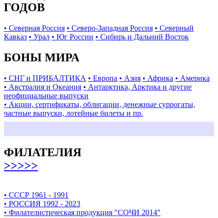
ГОДОВ
• Северная Россия
• Северо-Западная Россия
• Северный
Кавказ
• Урал
• Юг России
• Сибирь и Дальний Восток
БОНЫ МИРА
• СНГ и ПРИБАЛТИКА
• Европа
• Азия
• Африка
• Америка
• Австралия и Океания
• Антарктика, Арктика и другие
неофициальные выпуски
• Акции, сертификаты, облигации, денежные суррогаты,
частные выпуски, лотейные билеты и пр.
ФИЛАТЕЛИЯ
>>>>>
• СССР 1961 - 1991
• РОССИЯ 1992 - 2023
• Филателистическая продукция "СОЧИ 2014"