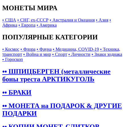
МОНЕТЫ МИРА
• США
• СНГ, ex-СССР
• Австралия и Океания
• Азия
•
Африка
• Европа
• Америка
ПОПУЛЯРНЫЕ КАТЕГОРИИ
• Космос
• Флора
• Фауна
• Медицина, COVID-19
• Техника,
транспорт
• Война и мир
• Спорт
• Личности
• Знаки зодиака
• Гороскоп
•• ШПИЦБЕРГЕН (металлические
боны треста АРКТИКУГОЛЬ
•• БРАКИ
•• МОНЕТА на ПОДАРОК & ДРУГИЕ
ПОДАРКИ
•• КОПИИ МОНЕТ, СЛИТКОВ