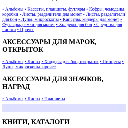
• Альбомы
• Кассеты, планшеты, футляры
• Кофры, чемоданы,
коробки
• Листы, разделители для монет
• Листы, разделители
для бон
• Лупы, микроскопы
• Капсулы, холдеры для монет
•
Футляры, рамки для монет
• Холдеры для бон
• Средства для
чистки
• Прочее
АКСЕССУАРЫ ДЛЯ МАРОК,
ОТКРЫТОК
• Альбомы
• Листы
• Холдеры для бон, открыток
• Пинцеты
•
Лупы, микроскопы, прочее
АКСЕССУАРЫ ДЛЯ ЗНАЧКОВ,
НАГРАД
• Альбомы
• Листы
• Планшеты
КНИГИ, КАТАЛОГИ