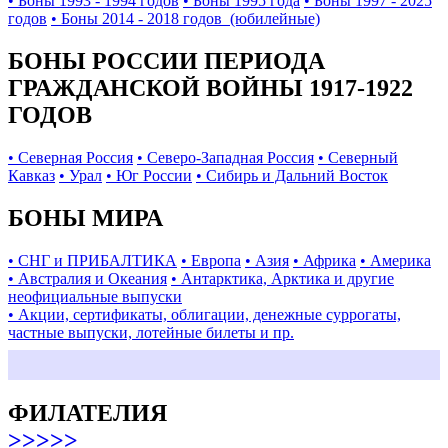
• Боны 1993 - 1994 годов
• Боны 1995 года
• Боны 1997 - 2025
годов
• Боны 2014 - 2018 годов (юбилейные)
БОНЫ РОССИИ ПЕРИОДА
ГРАЖДАНСКОЙ ВОЙНЫ 1917-1922
ГОДОВ
• Северная Россия
• Северо-Западная Россия
• Северный
Кавказ
• Урал
• Юг России
• Сибирь и Дальний Восток
БОНЫ МИРА
• СНГ и ПРИБАЛТИКА
• Европа
• Азия
• Африка
• Америка
• Австралия и Океания
• Антарктика, Арктика и другие
неофициальные выпуски
• Акции, сертификаты, облигации, денежные суррогаты,
частные выпуски, лотейные билеты и пр.
ФИЛАТЕЛИЯ
>>>>>