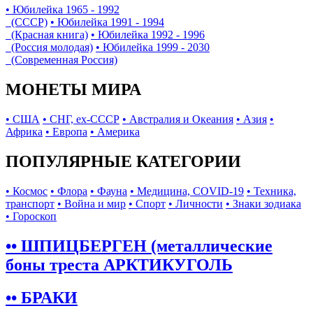
• Юбилейка 1965 - 1992
(СССР)
• Юбилейка 1991 - 1994
(Красная книга)
• Юбилейка 1992 - 1996
(Россия молодая)
• Юбилейка 1999 - 2030
(Современная Россия)
МОНЕТЫ МИРА
• США
• СНГ, ex-СССР
• Австралия и Океания
• Азия
•
Африка
• Европа
• Америка
ПОПУЛЯРНЫЕ КАТЕГОРИИ
• Космос
• Флора
• Фауна
• Медицина, COVID-19
• Техника,
транспорт
• Война и мир
• Спорт
• Личности
• Знаки зодиака
• Гороскоп
•• ШПИЦБЕРГЕН (металлические
боны треста АРКТИКУГОЛЬ
•• БРАКИ