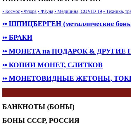
• Космос
• Флора
• Фауна
• Медицина, COVID-19
• Техника, тр
•• ШПИЦБЕРГЕН (металлические бон
•• БРАКИ
•• МОНЕТА на ПОДАРОК & ДРУГИЕ
•• КОПИИ МОНЕТ, СЛИТКОВ
•• МОНЕТОВИДНЫЕ ЖЕТОНЫ, ТО
БАНКНОТЫ (БОНЫ)
БОНЫ СССР, РОССИЯ