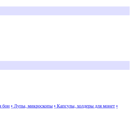
я бон
• Лупы, микроскопы
• Капсулы, холдеры для монет
•