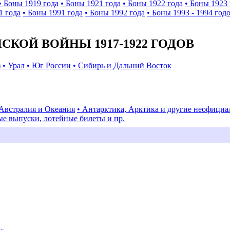
• Боны 1919 года
• Боны 1921 года
• Боны 1922 года
• Боны 1923 
1 года
• Боны 1991 года
• Боны 1992 года
• Боны 1993 - 1994 год
КОЙ ВОЙНЫ 1917-1922 ГОДОВ
з
• Урал
• Юг России
• Сибирь и Дальний Восток
 Австралия и Океания
• Антарктика, Арктика и другие неофици
ые выпуски, лотейные билеты и пр.