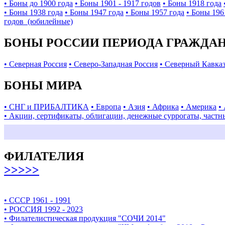
• Боны до 1900 года
• Боны 1901 - 1917 годов
• Боны 1918 года
• Боны 1938 года
• Боны 1947 года
• Боны 1957 года
• Боны 196
годов (юбилейные)
БОНЫ РОССИИ ПЕРИОДА ГРАЖДАНС
• Северная Россия
• Северо-Западная Россия
• Северный Кавка
БОНЫ МИРА
• СНГ и ПРИБАЛТИКА
• Европа
• Азия
• Африка
• Америка
•
• Акции, сертификаты, облигации, денежные суррогаты, частн
ФИЛАТЕЛИЯ
>>>>>
• СССР 1961 - 1991
• РОССИЯ 1992 - 2023
• Филателистическая продукция "СОЧИ 2014"