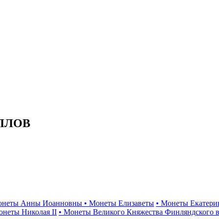
ЛЛОВ
онеты Анны Иоанновны
• Монеты Елизаветы
• Монеты Екатери
онеты Николая II
• Монеты Великого Княжества Финляндского в