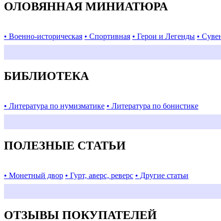
ОЛОВЯННАЯ МИНИАТЮРА
• Военно-историческая
• Спортивная
• Герои и Легенды
• Суве
БИБЛИОТЕКА
• Литература по нумизматике
• Литература по бонистике
ПОЛЕЗНЫЕ СТАТЬИ
• Монетный двор
• Гурт, аверс, реверс
• Другие статьи
ОТЗЫВЫ ПОКУПАТЕЛЕЙ