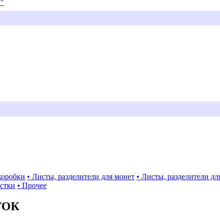
и"
коробки
• Листы, разделители для монет
• Листы, разделители дл
истки
• Прочее
ТОК