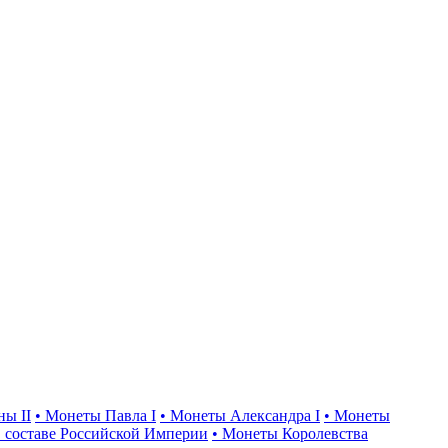
ны II
• Монеты Павла I
• Монеты Александра I
• Монеты
 составе Российской Империи
• Монеты Королевства