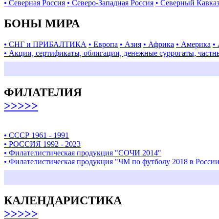
• Северная Россия
• Северо-Западная Россия
• Северный Кавка
БОНЫ МИРА
• СНГ и ПРИБАЛТИКА
• Европа
• Азия
• Африка
• Америка
•
• Акции, сертификаты, облигации, денежные суррогаты, частн
ФИЛАТЕЛИЯ
>>>>>
• СССР 1961 - 1991
• РОССИЯ 1992 - 2023
• Филателистическая продукция "СОЧИ 2014"
• Филателистическая продукция "ЧМ по футболу 2018 в Росси
КАЛЕНДАРИСТИКА
>>>>>