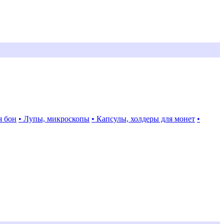
я бон
• Лупы, микроскопы
• Капсулы, холдеры для монет
•