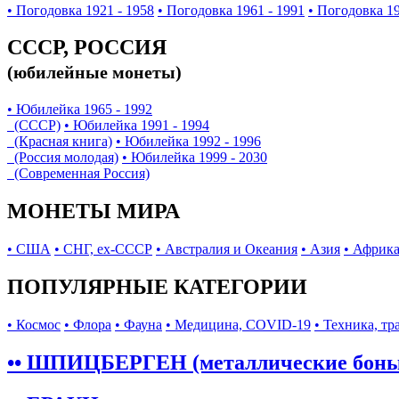
• Погодовка 1921 - 1958
• Погодовка 1961 - 1991
• Погодовка 19
СССР, РОССИЯ
(юбилейные монеты)
• Юбилейка 1965 - 1992
(СССР)
• Юбилейка 1991 - 1994
(Красная книга)
• Юбилейка 1992 - 1996
(Россия молодая)
• Юбилейка 1999 - 2030
(Современная Россия)
МОНЕТЫ МИРА
• США
• СНГ, ex-СССР
• Австралия и Океания
• Азия
• Африк
ПОПУЛЯРНЫЕ КАТЕГОРИИ
• Космос
• Флора
• Фауна
• Медицина, COVID-19
• Техника, тр
•• ШПИЦБЕРГЕН (металлические бон