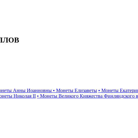
ЛЛОВ
онеты Анны Иоанновны
• Монеты Елизаветы
• Монеты Екатери
онеты Николая II
• Монеты Великого Княжества Финляндского в