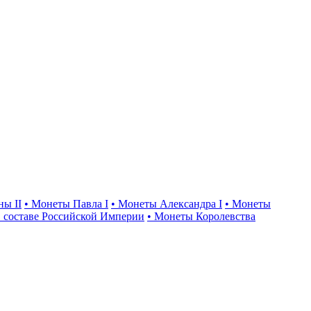
ны II
• Монеты Павла I
• Монеты Александра I
• Монеты
 составе Российской Империи
• Монеты Королевства