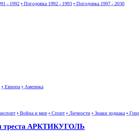
91 - 1992
• Погодовка 1992 - 1993
• Погодовка 1997 - 2030
а
• Европа
• Америка
анспорт
• Война и мир
• Спорт
• Личности
• Знаки зодиака
• Гор
ы треста АРКТИКУГОЛЬ