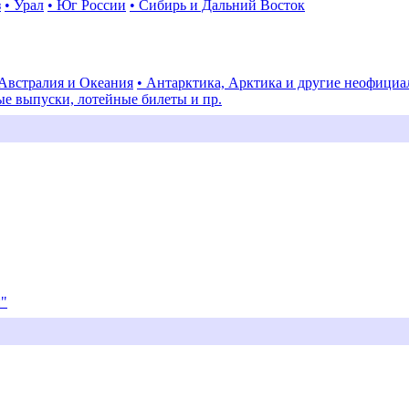
з
• Урал
• Юг России
• Сибирь и Дальний Восток
 Австралия и Океания
• Антарктика, Арктика и другие неофици
ые выпуски, лотейные билеты и пр.
и"