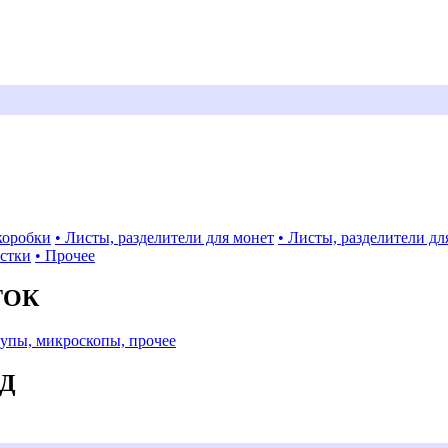
коробки
• Листы, разделители для монет
• Листы, разделители дл
истки
• Прочее
ТОК
Лупы, микроскопы, прочее
АД