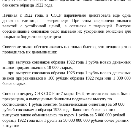
банкноте образца 1922 года.
Начиная с 1922 года, в СССР параллельно действовала ещё одна
денежная единица — «червонец». При этом «червонец» являлся
валютой с устойчивой ценой, а совзнаки с падающей. Быстрое
обесценивание совзнаков было вызвано их ускоренной эмиссией для
покрытия бюджетного дефицита.
Советские знаки обесценивались настолько быстро, что неоднократно
проводилась их деноминация:
при выпуске совзнаков образца 1922 года 1 рубль новых денежных
знаков приравнивался к 10 000 старых;
при выпуске совзнаков образца 1923 года 1 рубль новых денежных
знаков приравнивался к 100 рублям образца 1922 года или 1 000 000
более старых.
Согласно декрету СНК СССР от 7 марта 1924, эмиссия совзнаков была
прекращена, а выпущенные банкноты подлежали выкупу по
соотношению 1 рубль золотом (казначейскими билетами) за 50 000
рублей совзнаками образца 1923 года. Банкноты более ранних
выпусков также обменивались по курсу 1 рубль за 5 000 000 рублей
образца 1922 года или 1 рубль за 50 000 000 000 рублей более ранних
выпусков.