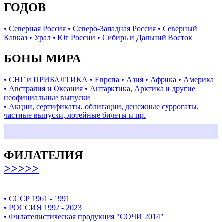
ГОДОВ
• Северная Россия
• Северо-Западная Россия
• Северный
Кавказ
• Урал
• Юг России
• Сибирь и Дальний Восток
БОНЫ МИРА
• СНГ и ПРИБАЛТИКА
• Европа
• Азия
• Африка
• Америка
• Австралия и Океания
• Антарктика, Арктика и другие
неофициальные выпуски
• Акции, сертификаты, облигации, денежные суррогаты,
частные выпуски, лотейные билеты и пр.
ФИЛАТЕЛИЯ
>>>>>
• СССР 1961 - 1991
• РОССИЯ 1992 - 2023
• Филателистическая продукция "СОЧИ 2014"