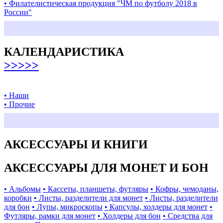
• Филателистическая продукция "ЧМ по футболу 2018 в
России"
КАЛЕНДАРИСТИКА
>>>>>
• Наши
• Прочие
АКСЕССУАРЫ И КНИГИ
АКСЕССУАРЫ ДЛЯ МОНЕТ И БОН
• Альбомы
• Кассеты, планшеты, футляры
• Кофры, чемоданы,
коробки
• Листы, разделители для монет
• Листы, разделители
для бон
• Лупы, микроскопы
• Капсулы, холдеры для монет
•
Футляры, рамки для монет
• Холдеры для бон
• Средства для