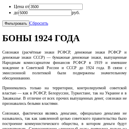
Цена от
до
руб.
Сбросить
БОНЫ 1924 ГОДА
Совзнаки (расчётные знаки РСФСР, денежные знаки РСФСР и
денежные знаки СССР) — бумажные денежные знаки, выпущенные
Народным комиссариатом финансов РСФСР в 1919 и имевшие
хождение в Советской России и СССР до 1924 года. В связи с
эмиссионной политикой были подвержены значительному
обесцениванию.
Принимались только на территории, контролируемой советской
властью — как в РСФСР, Белоруссии, Туркестане, так на Украине и в
Закавказье. В отличие от всех прочих выпущенных денег, совзнаки не
признавались белыми властями.
Совзнаки, фактически являясь деньгами, официально деньгами не
назывались, так как заявленной целью советского правительства было
построение коммунистического общества, в котором деньги будут
отсутствовать. Словосочетание «денежный знак» появилось только на