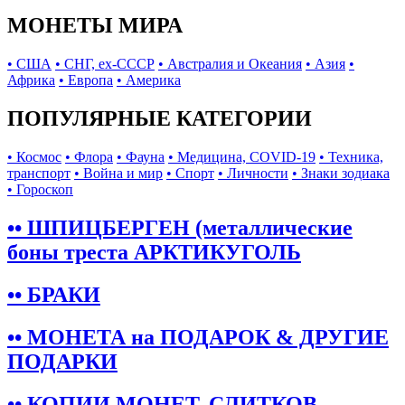
МОНЕТЫ МИРА
• США
• СНГ, ex-СССР
• Австралия и Океания
• Азия
•
Африка
• Европа
• Америка
ПОПУЛЯРНЫЕ КАТЕГОРИИ
• Космос
• Флора
• Фауна
• Медицина, COVID-19
• Техника,
транспорт
• Война и мир
• Спорт
• Личности
• Знаки зодиака
• Гороскоп
•• ШПИЦБЕРГЕН (металлические
боны треста АРКТИКУГОЛЬ
•• БРАКИ
•• МОНЕТА на ПОДАРОК & ДРУГИЕ
ПОДАРКИ
•• КОПИИ МОНЕТ, СЛИТКОВ