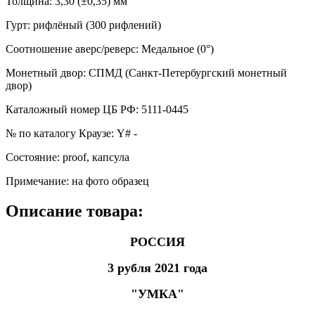
Толщина
:
3,30 (±0,35) мм
Гурт
:
рифлёный (300 рифлений)
Соотношение аверс/реверс
:
Медальное (0°)
Монетный двор
:
СПМД (Санкт-Петербургский монетный
двор)
Каталожный номер ЦБ РФ
:
5111-0445
№ по каталогу Краузе
:
Y# -
Состояние
:
proof, капсула
Примечание
:
на фото образец
Описание товара:
РОССИЯ
3 рубля 2021 года
"УМКА"