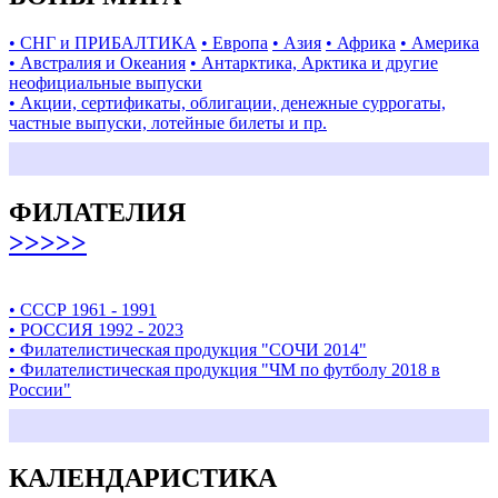
• СНГ и ПРИБАЛТИКА
• Европа
• Азия
• Африка
• Америка
• Австралия и Океания
• Антарктика, Арктика и другие
неофициальные выпуски
• Акции, сертификаты, облигации, денежные суррогаты,
частные выпуски, лотейные билеты и пр.
ФИЛАТЕЛИЯ
>>>>>
• СССР 1961 - 1991
• РОССИЯ 1992 - 2023
• Филателистическая продукция "СОЧИ 2014"
• Филателистическая продукция "ЧМ по футболу 2018 в
России"
КАЛЕНДАРИСТИКА