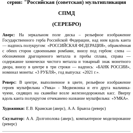
серия: "Российская (советская) мультипликация
СПМД
(СЕРЕБРО)
Аверс:
На зеркальном поле диска – рельефное изображение
Государственного герба Российской Федерации, над ним вдоль канта
— надпись полукругом: «РОССИЙСКАЯ ФЕДЕРАЦИЯ», обрамлённая
с обеих сторон сдвоенными ромбами, внизу под гербом: слева —
обозначения драгоценного металла и пробы сплава, справа —
содержание химически чистого металла и товарный знак монетного
двора, внизу в центре в три строки — надпись: «БАНК РОССИИ»,
номинал монеты: «3 РУБЛЯ», год выпуска: «2021 г.».
Реверс:
В центре, выполненное в цвете,
рельефное изображение
героев мультфильма «Умка» - Медвежонка и его друга мальчика-
чукчи, сидящих на скамейке возле железнодорожных касс.
Вверху
вдоль канта полукругом отчеканено название мультфильма: «УМКА».
Художники:
Е.В. Крамская (аверс), А.А. Брынза (реверс)
Скульптор:
А.А. Долгополова (аверс), компьютерное моделирование
(реверс)