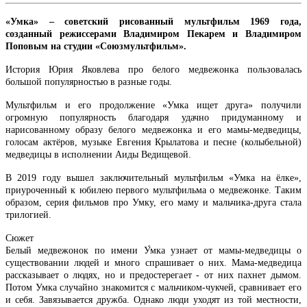
«Умка» – советский рисованный мультфильм 1969 года,
созданный режиссерами Владимиром Пекарем и Владимиром
Поповым на студии «Союзмультфильм».
История Юрия Яковлева про белого медвежонка пользовалась
большой популярностью в разные годы.
Мультфильм и его продолжение «Умка ищет друга» получили
огромную популярность благодаря удачно придуманному и
нарисованному образу белого медвежонка и его мамы-медведицы,
голосам актёров, музыке Евгения Крылатова и песне (колыбельной)
медведицы в исполнении Аиды Ведищевой.
В 2019 году вышел заключительный мультфильм «Умка на ёлке»,
приуроченный к юбилею первого мультфильма о медвежонке. Таким
образом, серия фильмов про Умку, его маму и мальчика-друга стала
трилогией.
Сюжет
Белый медвежонок по имени У́мка узнает от мамы-медведицы о
существовании людей и много спрашивает о них. Мама-медведица
рассказывает о людях, но и предостерегает - от них пахнет дымом.
Потом Умка случайно знакомится с мальчиком-чукчей, сравнивает его
и себя. Завязывается дружба. Однако люди уходят из той местности,