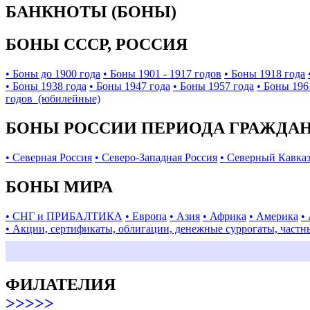
БАНКНОТЫ (БОНЫ)
БОНЫ СССР, РОССИЯ
• Боны до 1900 года
• Боны 1901 - 1917 годов
• Боны 1918 года
• Боны 1938 года
• Боны 1947 года
• Боны 1957 года
• Боны 196
годов (юбилейные)
БОНЫ РОССИИ ПЕРИОДА ГРАЖДАНС
• Северная Россия
• Северо-Западная Россия
• Северный Кавка
БОНЫ МИРА
• СНГ и ПРИБАЛТИКА
• Европа
• Азия
• Африка
• Америка
•
• Акции, сертификаты, облигации, денежные суррогаты, частн
ФИЛАТЕЛИЯ
>>>>>