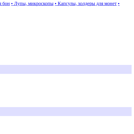
я бон
• Лупы, микроскопы
• Капсулы, холдеры для монет
•