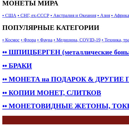
МОНЕТЫ МИРА
• США
• СНГ, ex-СССР
• Австралия и Океания
• Азия
• Африк
ПОПУЛЯРНЫЕ КАТЕГОРИИ
• Космос
• Флора
• Фауна
• Медицина, COVID-19
• Техника, тр
•• ШПИЦБЕРГЕН (металлические бон
•• БРАКИ
•• МОНЕТА на ПОДАРОК & ДРУГИЕ
•• КОПИИ МОНЕТ, СЛИТКОВ
•• МОНЕТОВИДНЫЕ ЖЕТОНЫ, ТО