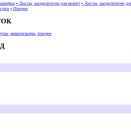
коробки
• Листы, разделители для монет
• Листы, разделители дл
истки
• Прочее
ТОК
Лупы, микроскопы, прочее
АД