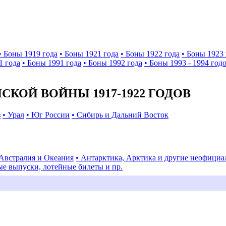
• Боны 1919 года
• Боны 1921 года
• Боны 1922 года
• Боны 1923 
1 года
• Боны 1991 года
• Боны 1992 года
• Боны 1993 - 1994 год
КОЙ ВОЙНЫ 1917-1922 ГОДОВ
з
• Урал
• Юг России
• Сибирь и Дальний Восток
 Австралия и Океания
• Антарктика, Арктика и другие неофици
ые выпуски, лотейные билеты и пр.