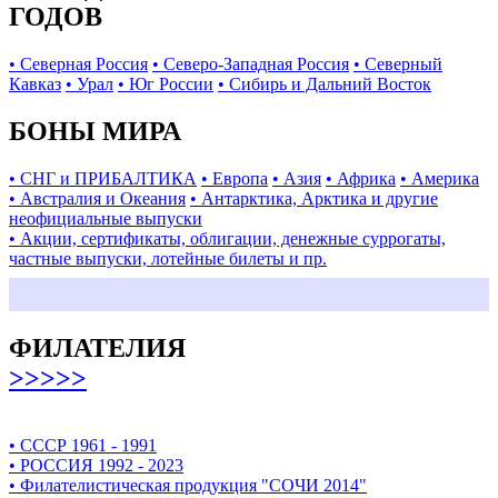
ГОДОВ
• Северная Россия
• Северо-Западная Россия
• Северный
Кавказ
• Урал
• Юг России
• Сибирь и Дальний Восток
БОНЫ МИРА
• СНГ и ПРИБАЛТИКА
• Европа
• Азия
• Африка
• Америка
• Австралия и Океания
• Антарктика, Арктика и другие
неофициальные выпуски
• Акции, сертификаты, облигации, денежные суррогаты,
частные выпуски, лотейные билеты и пр.
ФИЛАТЕЛИЯ
>>>>>
• СССР 1961 - 1991
• РОССИЯ 1992 - 2023
• Филателистическая продукция "СОЧИ 2014"