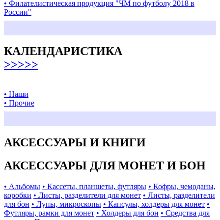
• Филателистическая продукция "ЧМ по футболу 2018 в
России"
КАЛЕНДАРИСТИКА
>>>>>
• Наши
• Прочие
АКСЕССУАРЫ И КНИГИ
АКСЕССУАРЫ ДЛЯ МОНЕТ И БОН
• Альбомы
• Кассеты, планшеты, футляры
• Кофры, чемоданы,
коробки
• Листы, разделители для монет
• Листы, разделители
для бон
• Лупы, микроскопы
• Капсулы, холдеры для монет
•
Футляры, рамки для монет
• Холдеры для бон
• Средства для