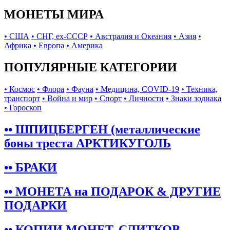
МОНЕТЫ МИРА
• США
• СНГ, ex-СССР
• Австралия и Океания
• Азия
•
Африка
• Европа
• Америка
ПОПУЛЯРНЫЕ КАТЕГОРИИ
• Космос
• Флора
• Фауна
• Медицина, COVID-19
• Техника,
транспорт
• Война и мир
• Спорт
• Личности
• Знаки зодиака
• Гороскоп
•• ШПИЦБЕРГЕН (металлические
боны треста АРКТИКУГОЛЬ
•• БРАКИ
•• МОНЕТА на ПОДАРОК & ДРУГИЕ
ПОДАРКИ
•• КОПИИ МОНЕТ, СЛИТКОВ