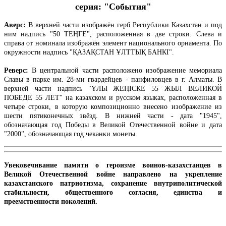
серия: "События"
Аверс:
В верхней части изображён герб Республики Казахстан и под
ним надпись "50 ТЕҢГЕ", расположенная в две строки. Слева и
справа от номинала изображён элемент национального орнамента. По
окружности надпись "ҚАЗАҚСТАН ҰЛТТЫҚ БАНКІ".
Реверс:
В центральной части расположено изображение мемориала
Славы в парке им. 28-ми гвардейцев - панфиловцев в г. Алматы. В
верхней части надпись "ҰЛЫ ЖЕҢІСКЕ 55 ЖЫЛ ВЕЛИКОЙ
ПОБЕДЕ 55 ЛЕТ" на казахском и русском языках, расположенная в
четыре строки, в которую композиционно внесено изображение из
шести пятиконечных звёзд. В нижней части - дата "1945",
обозначающая год Победы в Великой Отечественной войне и дата
"2000", обозначающая год чеканки монеты.
Увековечивание памяти о героизме воинов-казахстанцев в
Великой Отечественной войне направлено на укрепление
казахстанского патриотизма, сохранение внутриполитической
стабильности, общественного согласия, единства и
преемственности поколений.