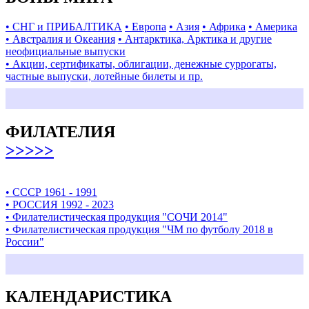
• СНГ и ПРИБАЛТИКА
• Европа
• Азия
• Африка
• Америка
• Австралия и Океания
• Антарктика, Арктика и другие
неофициальные выпуски
• Акции, сертификаты, облигации, денежные суррогаты,
частные выпуски, лотейные билеты и пр.
ФИЛАТЕЛИЯ
>>>>>
• СССР 1961 - 1991
• РОССИЯ 1992 - 2023
• Филателистическая продукция "СОЧИ 2014"
• Филателистическая продукция "ЧМ по футболу 2018 в
России"
КАЛЕНДАРИСТИКА