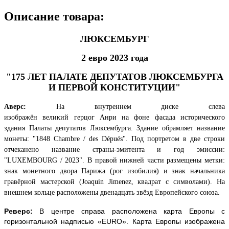
Описание товара:
ЛЮКСЕМБУРГ
2 евро 2023 года
"175 ЛЕТ ПАЛАТЕ ДЕПУТАТОВ ЛЮКСЕМБУРГА
И ПЕРВОЙ КОНСТИТУЦИИ"
Аверс:
На внутреннем диске слева
изображё
н
великий
герцог
Анри
на фоне фасада исторического
здания Палаты депутатов Люксембурга. Здание обрамляет название
монеты: "1848 Chambre / des Dépués". Под портретом в две строки
отчеканено название страны-эмитента и год эмиссии:
"LUXEMBOURG / 2023". В правой нижней части размещены метки:
знак монетного двора Парижа (рог изобилия) и знак начальника
гравёрной мастерской (Joaquin Jimenez, квадрат с символами).
На
внешнем кольце расположены двенадцать звёзд Европейского союза.
Реверс:
В
центре справа расположена карта Европы с
горизонтальной надписью «EURO». Карта Европы изображена