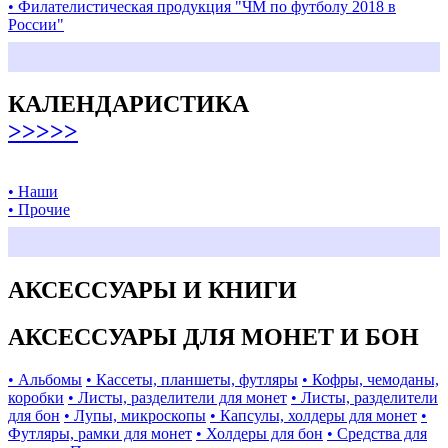
• Филателистическая продукция "ЧМ по футболу 2018 в
России"
КАЛЕНДАРИСТИКА
>>>>>
• Наши
• Прочие
АКСЕССУАРЫ И КНИГИ
АКСЕССУАРЫ ДЛЯ МОНЕТ И БОН
• Альбомы
• Кассеты, планшеты, футляры
• Кофры, чемоданы,
коробки
• Листы, разделители для монет
• Листы, разделители
для бон
• Лупы, микроскопы
• Капсулы, холдеры для монет
•
Футляры, рамки для монет
• Холдеры для бон
• Средства для