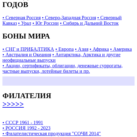
ГОДОВ
• Северная Россия
• Северо-Западная Россия
• Северный
Кавказ
• Урал
• Юг России
• Сибирь и Дальний Восток
БОНЫ МИРА
• СНГ и ПРИБАЛТИКА
• Европа
• Азия
• Африка
• Америка
• Австралия и Океания
• Антарктика, Арктика и другие
неофициальные выпуски
• Акции, сертификаты, облигации, денежные суррогаты,
частные выпуски, лотейные билеты и пр.
ФИЛАТЕЛИЯ
>>>>>
• СССР 1961 - 1991
• РОССИЯ 1992 - 2023
• Филателистическая продукция "СОЧИ 2014"