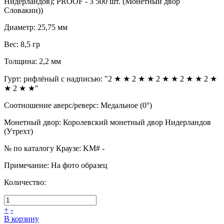
Нидерландов); PROOF - 3 500 шт. (Монетный двор
Словакии))
Диаметр
:
25,75 мм
Вес
:
8,5 гр
Толщина
:
2,2 мм
Гурт
:
рифлёный с надписью: "2 ★ ★ 2 ★ ★ 2 ★ ★ 2 ★ ★ 2 ★
★ 2 ★ ★"
Соотношение аверс/реверс
:
Медальное (0°)
Монетный двор
:
Королевский монетный двор Нидерландов
(Утрехт)
№ по каталогу Краузе
:
KM# -
Примечание
:
На фото образец
Количество:
+
-
В корзину