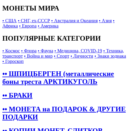
МОНЕТЫ МИРА
• США
• СНГ, ex-СССР
• Австралия и Океания
• Азия
•
Африка
• Европа
• Америка
ПОПУЛЯРНЫЕ КАТЕГОРИИ
• Космос
• Флора
• Фауна
• Медицина, COVID-19
• Техника,
транспорт
• Война и мир
• Спорт
• Личности
• Знаки зодиака
• Гороскоп
•• ШПИЦБЕРГЕН (металлические
боны треста АРКТИКУГОЛЬ
•• БРАКИ
•• МОНЕТА на ПОДАРОК & ДРУГИЕ
ПОДАРКИ
•• КОПИИ МОНЕТ, СЛИТКОВ