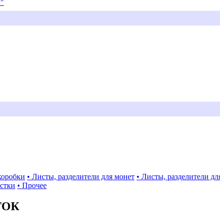
и"
коробки
• Листы, разделители для монет
• Листы, разделители дл
истки
• Прочее
ТОК