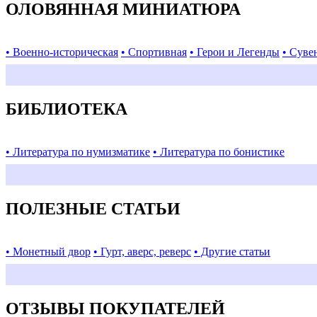
ОЛОВЯННАЯ МИНИАТЮРА
• Военно-историческая
• Спортивная
• Герои и Легенды
• Суве
БИБЛИОТЕКА
• Литература по нумизматике
• Литература по бонистике
ПОЛЕЗНЫЕ СТАТЬИ
• Монетный двор
• Гурт, аверс, реверс
• Другие статьи
ОТЗЫВЫ ПОКУПАТЕЛЕЙ