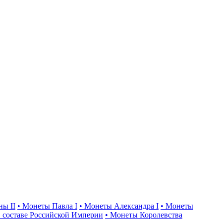
ны II
• Монеты Павла I
• Монеты Александра I
• Монеты
 составе Российской Империи
• Монеты Королевства