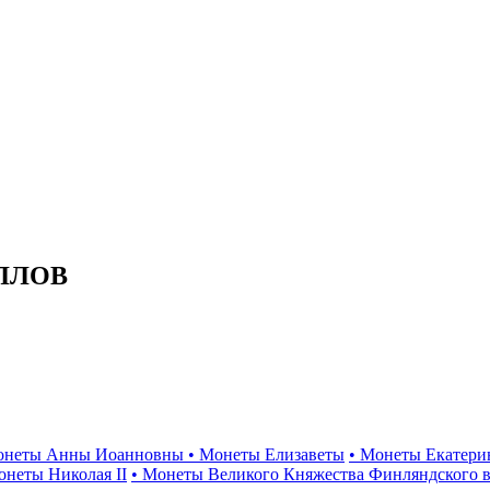
ЛЛОВ
онеты Анны Иоанновны
• Монеты Елизаветы
• Монеты Екатери
онеты Николая II
• Монеты Великого Княжества Финляндского в