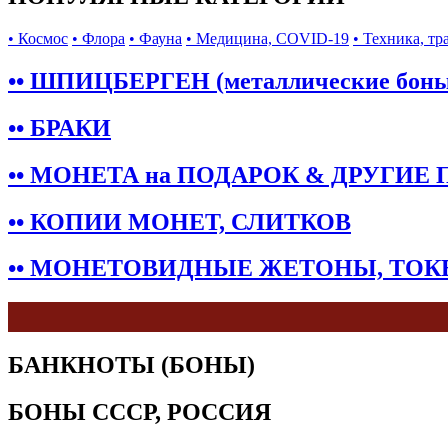
• Космос
• Флора
• Фауна
• Медицина, COVID-19
• Техника, тр
•• ШПИЦБЕРГЕН (металлические бон
•• БРАКИ
•• МОНЕТА на ПОДАРОК & ДРУГИЕ
•• КОПИИ МОНЕТ, СЛИТКОВ
•• МОНЕТОВИДНЫЕ ЖЕТОНЫ, ТО
БАНКНОТЫ (БОНЫ)
БОНЫ СССР, РОССИЯ