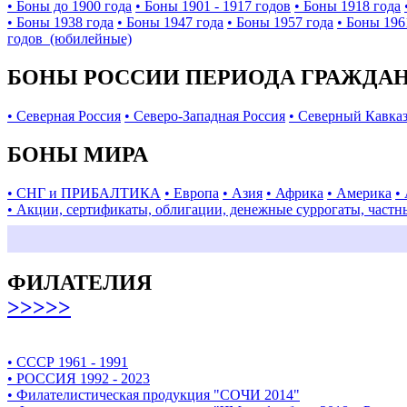
• Боны до 1900 года
• Боны 1901 - 1917 годов
• Боны 1918 года
• Боны 1938 года
• Боны 1947 года
• Боны 1957 года
• Боны 196
годов (юбилейные)
БОНЫ РОССИИ ПЕРИОДА ГРАЖДАНС
• Северная Россия
• Северо-Западная Россия
• Северный Кавка
БОНЫ МИРА
• СНГ и ПРИБАЛТИКА
• Европа
• Азия
• Африка
• Америка
•
• Акции, сертификаты, облигации, денежные суррогаты, частн
ФИЛАТЕЛИЯ
>>>>>
• СССР 1961 - 1991
• РОССИЯ 1992 - 2023
• Филателистическая продукция "СОЧИ 2014"