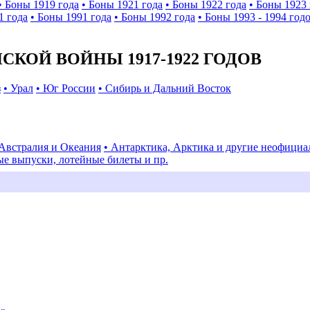
• Боны 1919 года
• Боны 1921 года
• Боны 1922 года
• Боны 1923 
1 года
• Боны 1991 года
• Боны 1992 года
• Боны 1993 - 1994 год
КОЙ ВОЙНЫ 1917-1922 ГОДОВ
з
• Урал
• Юг России
• Сибирь и Дальний Восток
 Австралия и Океания
• Антарктика, Арктика и другие неофици
ые выпуски, лотейные билеты и пр.