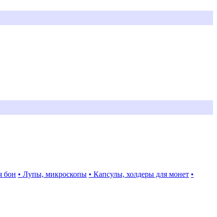
я бон
• Лупы, микроскопы
• Капсулы, холдеры для монет
•