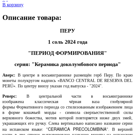
В корзину
Описание товара:
ПЕРУ
1 соль 2024 года
"
ПЕРИОД
ФОРМИРОВАНИЯ"
серия: "Керамика доколумбового периода"
Аверс:
В центре в восьмиграннике размещён герб Перу. По краю
монеты полукругом надпись «BANCO CENTRAL DE RESERVA DEL
PERÚ». По центру внизу указан год выпуска - "2024".
Реверс:
В центральной части в восьмиграннике
изображена
классическая чёрная ваза глобулярной
формы
Формативного периода со стилизованным изображением лица
в форме кошачьей морды
- символа сверхъестественной силы
верховного божества, мотив которой повторяется ниже двух змей,
украшающих его ручку. Слева вертикально написано название серии
CERAMICA PRECOLOMBINA
на испанском языке: "
". В верхней
части в две строки выгравировано название монеты на испанском