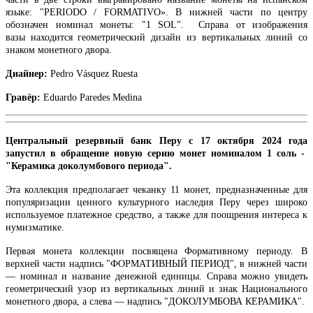
языке: "PERIODO / FORMATIVO
». В нижней части по центру
обозначен номинал монеты: "1 SOL".
Справа от изображения
вазы находится геометрический дизайн из вертикальных линий со
знаком монетного двора.
Диайнер:
Pedro Vásquez Ruesta
Гравёр:
Eduardo Paredes Medina
Центральный резервный банк Перу с 17 октября 2024 года
запустил в обращение новую серию монет номиналом 1 соль -
"Керамика доколумбового периода".
Эта коллекция предполагает чеканку 11 монет, предназначенные для
популяризации ценного культурного наследия Перу через широко
используемое платежное средство, а также для поощрения интереса к
нумизматике.
Первая монета коллекции посвящена Формативному периоду. В
верхней части надпись "ФОРМАТИВНЫЙ ПЕРИОД", в нижней части
— номинал и название денежной единицы. Справа можно увидеть
геометрический узор из вертикальных линий и знак Национального
монетного двора, а слева — надпись "ДОКОЛУМБОВА КЕРАМИКА".