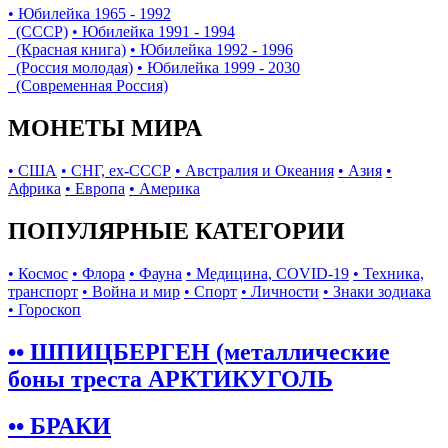
• Юбилейка 1965 - 1992
(СССР)
• Юбилейка 1991 - 1994
(Красная книга)
• Юбилейка 1992 - 1996
(Россия молодая)
• Юбилейка 1999 - 2030
(Современная Россия)
МОНЕТЫ МИРА
• США
• СНГ, ex-СССР
• Австралия и Океания
• Азия
•
Африка
• Европа
• Америка
ПОПУЛЯРНЫЕ КАТЕГОРИИ
• Космос
• Флора
• Фауна
• Медицина, COVID-19
• Техника,
транспорт
• Война и мир
• Спорт
• Личности
• Знаки зодиака
• Гороскоп
•• ШПИЦБЕРГЕН (металлические
боны треста АРКТИКУГОЛЬ
•• БРАКИ