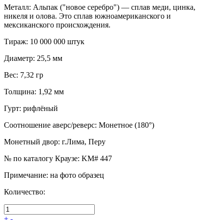
Металл
:
Альпак ("новое серебро") — сплав меди, цинка,
никеля и олова. Это сплав южноамериканского и
мексиканского происхождения.
Тираж
:
10 000 000 штук
Диаметр
:
25,5 мм
Вес
:
7,32 гр
Толщина
:
1,92 мм
Гурт
:
рифлёный
Соотношение аверс/реверс
:
Монетное (180°)
Монетный двор
:
г.Лима, Перу
№ по каталогу Краузе
:
KM# 447
Примечание
:
на фото образец
Количество:
+
-