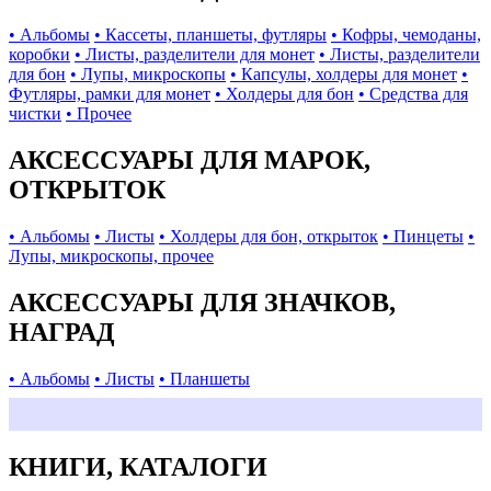
• Альбомы
• Кассеты, планшеты, футляры
• Кофры, чемоданы,
коробки
• Листы, разделители для монет
• Листы, разделители
для бон
• Лупы, микроскопы
• Капсулы, холдеры для монет
•
Футляры, рамки для монет
• Холдеры для бон
• Средства для
чистки
• Прочее
АКСЕССУАРЫ ДЛЯ МАРОК,
ОТКРЫТОК
• Альбомы
• Листы
• Холдеры для бон, открыток
• Пинцеты
•
Лупы, микроскопы, прочее
АКСЕССУАРЫ ДЛЯ ЗНАЧКОВ,
НАГРАД
• Альбомы
• Листы
• Планшеты
КНИГИ, КАТАЛОГИ