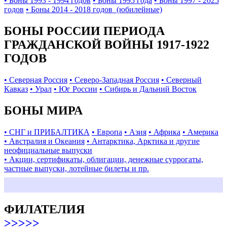
• Боны 1993 - 1994 годов
• Боны 1995 года
• Боны 1997 - 2025
годов
• Боны 2014 - 2018 годов (юбилейные)
БОНЫ РОССИИ ПЕРИОДА
ГРАЖДАНСКОЙ ВОЙНЫ 1917-1922
ГОДОВ
• Северная Россия
• Северо-Западная Россия
• Северный
Кавказ
• Урал
• Юг России
• Сибирь и Дальний Восток
БОНЫ МИРА
• СНГ и ПРИБАЛТИКА
• Европа
• Азия
• Африка
• Америка
• Австралия и Океания
• Антарктика, Арктика и другие
неофициальные выпуски
• Акции, сертификаты, облигации, денежные суррогаты,
частные выпуски, лотейные билеты и пр.
ФИЛАТЕЛИЯ
>>>>>