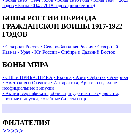
• Боны 1993 - 1994 годов
• Боны 1995 года
• Боны 1997 - 2025
годов
• Боны 2014 - 2018 годов (юбилейные)
БОНЫ РОССИИ ПЕРИОДА
ГРАЖДАНСКОЙ ВОЙНЫ 1917-1922
ГОДОВ
• Северная Россия
• Северо-Западная Россия
• Северный
Кавказ
• Урал
• Юг России
• Сибирь и Дальний Восток
БОНЫ МИРА
• СНГ и ПРИБАЛТИКА
• Европа
• Азия
• Африка
• Америка
• Австралия и Океания
• Антарктика, Арктика и другие
неофициальные выпуски
• Акции, сертификаты, облигации, денежные суррогаты,
частные выпуски, лотейные билеты и пр.
ФИЛАТЕЛИЯ
>>>>>