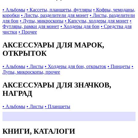
• Альбомы
• Кассеты, планшеты, футляры
• Кофры, чемоданы,
коробки
• Листы, разделители для монет
• Листы, разделители
для бон
• Лупы, микроскопы
• Капсулы, холдеры для монет
•
Футляры, рамки для монет
• Холдеры для бон
• Средства для
чистки
• Прочее
АКСЕССУАРЫ ДЛЯ МАРОК,
ОТКРЫТОК
• Альбомы
• Листы
• Холдеры для бон, открыток
• Пинцеты
•
Лупы, микроскопы, прочее
АКСЕССУАРЫ ДЛЯ ЗНАЧКОВ,
НАГРАД
• Альбомы
• Листы
• Планшеты
КНИГИ, КАТАЛОГИ