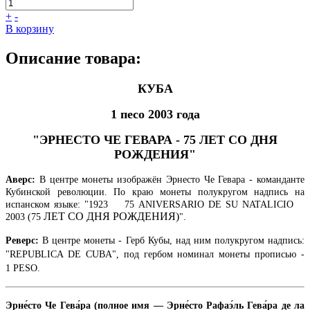
+
-
В корзину
Описание товара:
КУБА
1 песо 2003 года
"ЭРНЕСТО ЧЕ ГЕВАРА - 75 ЛЕТ СО ДНЯ
РОЖДЕНИЯ"
Аверс:
В центре монеты изображён Эрнесто Че Гевара - команданте
Кубинской революции. По краю монеты полукругом надпись на
испанском языке: "1923 75 ANIVERSARIO DE SU NATALICIO
ЛЕТ СО ДНЯ РОЖДЕНИЯ)
2003 (75
".
Реверс:
В центре монеты - Герб Кубы, над ним полукругом надпись:
"REPUBLICA DE CUBA", под гербом номинал монеты прописью -
1
PESO.
Эрне́сто Че Гева́ра (полное имя — Эрне́сто Рафаэ́ль Гева́ра де ла