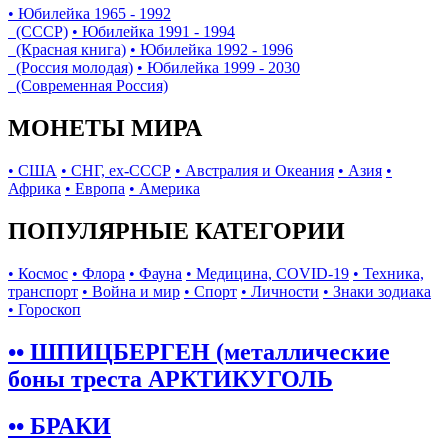
• Юбилейка 1965 - 1992
(СССР)
• Юбилейка 1991 - 1994
(Красная книга)
• Юбилейка 1992 - 1996
(Россия молодая)
• Юбилейка 1999 - 2030
(Современная Россия)
МОНЕТЫ МИРА
• США
• СНГ, ex-СССР
• Австралия и Океания
• Азия
•
Африка
• Европа
• Америка
ПОПУЛЯРНЫЕ КАТЕГОРИИ
• Космос
• Флора
• Фауна
• Медицина, COVID-19
• Техника,
транспорт
• Война и мир
• Спорт
• Личности
• Знаки зодиака
• Гороскоп
•• ШПИЦБЕРГЕН (металлические
боны треста АРКТИКУГОЛЬ
•• БРАКИ