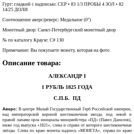
Гурт
:
гладкий с надписью: СЕР • 83 1/3 ПРОБЫ 4 ЗОЛ • 82
14/25 ДОЛИ
Соотношение аверс/реверс
:
Медальное (0°)
Монетный двор
:
Санкт-Петербургский монетный двор
№ по каталогу Краузе
:
C# 130
Примечание
:
Вы покупаете монету, которая на фото
Описание товара:
АЛЕКСАНДР I
1 РУБЛЬ 1825 ГОДА
С.П.Б. ПД
Аверс:
В центре Малый Государственный Герб Российской империи,
над императорской короной шестиконечная звезда, под левой и
правой лапами орла инициалы минцмейстера «ПД» (Павел Данилов),
ниже год выпуска «1821», слева и справа от которого шестиконечные
звёзды. Слева по краю монеты надпись «МОНЕТА», справа по краю