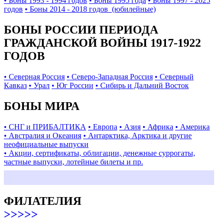
• Боны 1993 - 1994 годов
• Боны 1995 года
• Боны 1997 - 2025
годов
• Боны 2014 - 2018 годов (юбилейные)
БОНЫ РОССИИ ПЕРИОДА
ГРАЖДАНСКОЙ ВОЙНЫ 1917-1922
ГОДОВ
• Северная Россия
• Северо-Западная Россия
• Северный
Кавказ
• Урал
• Юг России
• Сибирь и Дальний Восток
БОНЫ МИРА
• СНГ и ПРИБАЛТИКА
• Европа
• Азия
• Африка
• Америка
• Австралия и Океания
• Антарктика, Арктика и другие
неофициальные выпуски
• Акции, сертификаты, облигации, денежные суррогаты,
частные выпуски, лотейные билеты и пр.
ФИЛАТЕЛИЯ
>>>>>