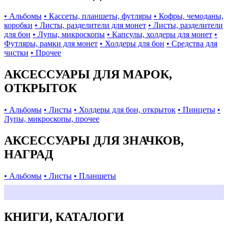
• Альбомы
• Кассеты, планшеты, футляры
• Кофры, чемоданы,
коробки
• Листы, разделители для монет
• Листы, разделители
для бон
• Лупы, микроскопы
• Капсулы, холдеры для монет
•
Футляры, рамки для монет
• Холдеры для бон
• Средства для
чистки
• Прочее
АКСЕССУАРЫ ДЛЯ МАРОК,
ОТКРЫТОК
• Альбомы
• Листы
• Холдеры для бон, открыток
• Пинцеты
•
Лупы, микроскопы, прочее
АКСЕССУАРЫ ДЛЯ ЗНАЧКОВ,
НАГРАД
• Альбомы
• Листы
• Планшеты
КНИГИ, КАТАЛОГИ