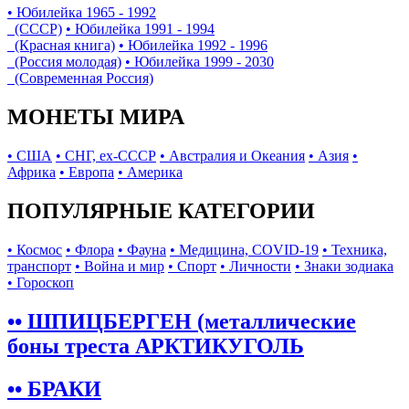
• Юбилейка 1965 - 1992
(СССР)
• Юбилейка 1991 - 1994
(Красная книга)
• Юбилейка 1992 - 1996
(Россия молодая)
• Юбилейка 1999 - 2030
(Современная Россия)
МОНЕТЫ МИРА
• США
• СНГ, ex-СССР
• Австралия и Океания
• Азия
•
Африка
• Европа
• Америка
ПОПУЛЯРНЫЕ КАТЕГОРИИ
• Космос
• Флора
• Фауна
• Медицина, COVID-19
• Техника,
транспорт
• Война и мир
• Спорт
• Личности
• Знаки зодиака
• Гороскоп
•• ШПИЦБЕРГЕН (металлические
боны треста АРКТИКУГОЛЬ
•• БРАКИ