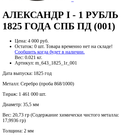
АЛЕКСАНДР I - 1 РУБЛЬ
1825 ГОДА СПБ ПД (001)
Цена:
4 000 руб.
Остаток:
0
шт.
Товара временно нет на складе!
Сообщить когда будет в наличии.
Вес:
0.021
кг.
Артикул:
m_643_1825_1r_001
Дата выпуска
:
1825 год
Металл
:
Серебро (проба 868/1000)
Тираж
:
1 461 000 шт.
Диаметр
:
35,5 мм
Вес
:
20,73 гр (Содержание химически чистого металла:
17,9936 гр)
Толщина
:
2 мм