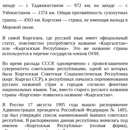
западе — с Таджикистаном — 972 км, на западе — с
Узбекистаном — 1374 км. Общая протяжённость сухопутных
границ — 4503 км. Киргизия — страна, не имеющая выхода в
Мировой океан.
В самой Киргизии, где русский язык имеет официальный
статус, повсеместно употребляется название «Кыргызстан»
или «Кыргызская Республика». Это же название страны
используется в перечне государств-членов ООН.
Во время распада СССР, одновременно с провозглашением
суверенитета советскими республиками, одной из которых
была Киргизская Советская Социалистическая Республика
(кирг. Кыргыз ССР), в республиках начались переименования
русских названий стран и городов согласно фонетике
национальных языков. Так, вместо старого русского названия
страны «Киргизия» появилось название «Кыргызстан».
В России 17 августа 1995 года вышло распоряжение
Администрации президента Российской Федерации № 1495,
где был утверждён список наименований бывших советских
республик. В распоряжении данная республика значилась под
именем «Киргизская Республика» (полная форма),