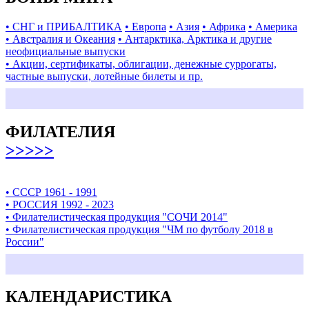
• СНГ и ПРИБАЛТИКА
• Европа
• Азия
• Африка
• Америка
• Австралия и Океания
• Антарктика, Арктика и другие
неофициальные выпуски
• Акции, сертификаты, облигации, денежные суррогаты,
частные выпуски, лотейные билеты и пр.
ФИЛАТЕЛИЯ
>>>>>
• СССР 1961 - 1991
• РОССИЯ 1992 - 2023
• Филателистическая продукция "СОЧИ 2014"
• Филателистическая продукция "ЧМ по футболу 2018 в
России"
КАЛЕНДАРИСТИКА