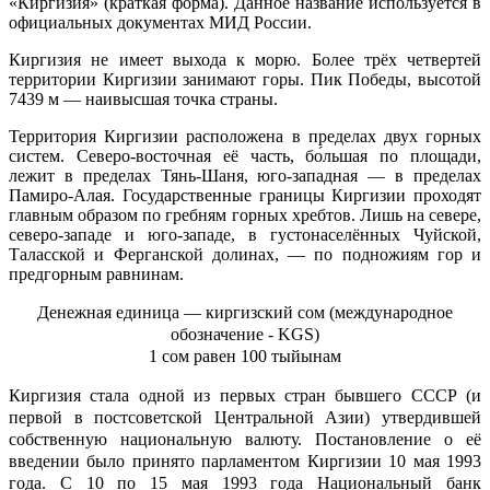
«Киргизия» (краткая форма). Данное название используется в
официальных документах МИД России.
Киргизия не имеет выхода к морю. Более трёх четвертей
территории Киргизии занимают горы. Пик Победы, высотой
7439 м — наивысшая точка страны.
Территория Киргизии расположена в пределах двух горных
систем. Северо-восточная её часть, бо́льшая по площади,
лежит в пределах Тянь-Шаня, юго-западная — в пределах
Памиро-Алая. Государственные границы Киргизии проходят
главным образом по гребням горных хребтов. Лишь на севере,
северо-западе и юго-западе, в густонаселённых Чуйской,
Таласской и Ферганской долинах, — по подножиям гор и
предгорным равнинам.
Денежная единица — киргизский сом (международное
обозначение - KGS
)
1 сом
равен 100 тыйы
нам
Киргизия стала одной из первых стран бывшего СССР (и
первой в постсоветской Центральной Азии) утвердившей
собственную национальную валюту. Постановление о её
введении было принято парламентом Киргизии 10 мая 1993
года. С 10 по 15 мая 1993 года Национальный банк